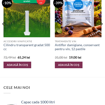
-10%
-39%
ACCESORII VINIFICATIE
TRATAMENTE VIN
Cilindru transparent gradat 500
Antiflor damigiane, conservant
cc
pentru vin, 12 pastile
Prețul
Prețul
Prețul
Prețul
72,49
lei
65,24
lei
31,00
lei
19,00
lei
inițial
curent
inițial
curent
a
este:
a
este:
ADAUGĂ ÎN COȘ
ADAUGĂ ÎN COȘ
fost:
65,24 lei.
fost:
19,00 lei.
72,49 lei.
31,00 lei.
CELE MAI NOI
Capac cada 1000 litri