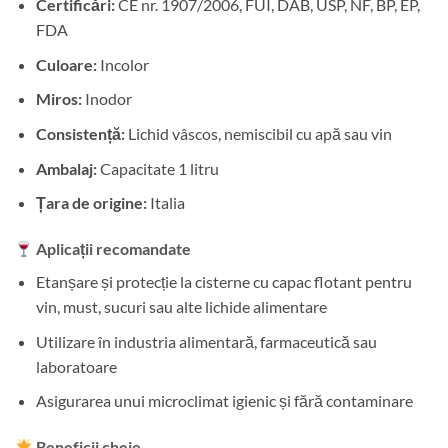
Certificări:
CE nr. 1907/2006, FUI, DAB, USP, NF, BP, EP,
FDA
Culoare:
Incolor
Miros:
Inodor
Consistență:
Lichid vâscos, nemiscibil cu apă sau vin
Ambalaj:
Capacitate 1 litru
Țara de origine:
Italia
Aplicații recomandate
Etanșare și protecție la cisterne cu capac flotant pentru
vin, must, sucuri sau alte lichide alimentare
Utilizare în industria alimentară, farmaceutică sau
laboratoare
Asigurarea unui microclimat igienic și fără contaminare
Beneficii cheie