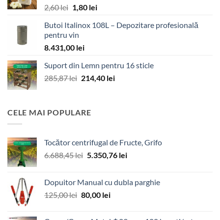
Prețul
Prețul
2,60
lei
1,80
lei
inițial
curent
Butoi Italinox 108L – Depozitare profesională
a
este:
pentru vin
fost:
1,80 lei.
8.431,00
lei
2,60 lei.
Suport din Lemn pentru 16 sticle
Prețul
Prețul
285,87
lei
214,40
lei
inițial
curent
a
este:
fost:
214,40 lei.
CELE MAI POPULARE
285,87 lei.
Tocător centrifugal de Fructe, Grifo
Prețul
Prețul
6.688,45
lei
5.350,76
lei
inițial
curent
a
este:
Dopuitor Manual cu dubla parghie
fost:
5.350,76 lei.
Prețul
Prețul
125,00
lei
80,00
lei
6.688,45 lei.
inițial
curent
a
este: