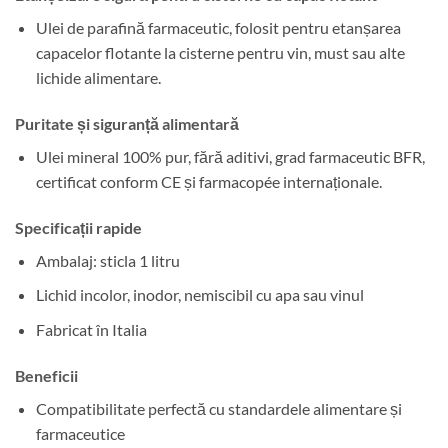
a
este:
fost:
64,00 lei.
Ulei de parafină farmaceutic, folosit pentru etanșarea
107,00 lei.
capacelor flotante la cisterne pentru vin, must sau alte
lichide alimentare.
Puritate și siguranță alimentară
Ulei mineral 100% pur, fără aditivi, grad farmaceutic BFR,
certificat conform CE și farmacopée internaționale.
Specificații rapide
Ambalaj: sticla 1 litru
Lichid incolor, inodor, nemiscibil cu apa sau vinul
Fabricat în Italia
Beneficii
Compatibilitate perfectă cu standardele alimentare și
farmaceutice