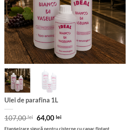
Ulei de parafina 1L
Prețul
Prețul
107,00
64,00
lei
lei
inițial
curent
Etanșeizare sigură pentru cisterne cu capac flotant