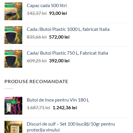
a
este:
Capac cada 500 litri
fost:
206,00 lei.
Prețul
Prețul
142,37
lei
93,00
lei
287,12 lei.
inițial
curent
a
este:
Cada /Butoi Plastic 1000 L, fabricat Italia
fost:
93,00 lei.
Prețul
Prețul
835,66
lei
572,00
lei
142,37 lei.
inițial
curent
a
este:
Cada/ Butoi Plastic 750 L, Fabricat Italia
fost:
572,00 lei.
Prețul
Prețul
609,25
lei
392,00
lei
835,66 lei.
inițial
curent
a
este:
fost:
392,00 lei.
PRODUSE RECOMANDATE
609,25 lei.
Butoi de Inox pentru Vin 180 L
Prețul
Prețul
1.687,71
lei
1.242,36
lei
inițial
curent
a
este:
Discuri de sulf – Set 100 bucăți/10gr pentru
fost:
1.242,36 lei.
protecția vinului
1.687,71 lei.