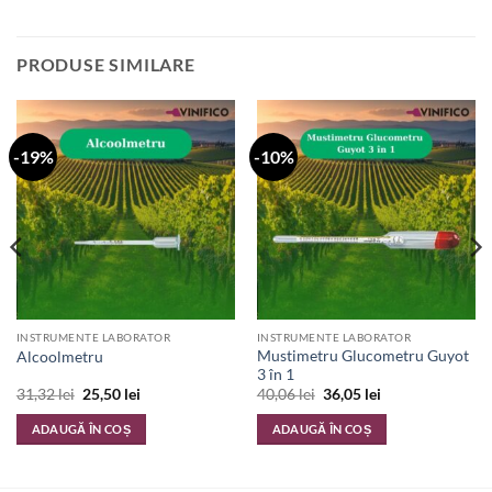
PRODUSE SIMILARE
-19%
-10%
INSTRUMENTE LABORATOR
INSTRUMENTE LABORATOR
Mustimetru Glucometru Guyot
Alcoolmetru
3 în 1
Prețul
Prețul
Prețul
Prețul
31,32
lei
25,50
lei
40,06
lei
36,05
lei
inițial
curent
inițial
curent
a
este:
a
este:
ADAUGĂ ÎN COȘ
ADAUGĂ ÎN COȘ
fost:
25,50 lei.
fost:
36,05 lei.
31,32 lei.
40,06 lei.