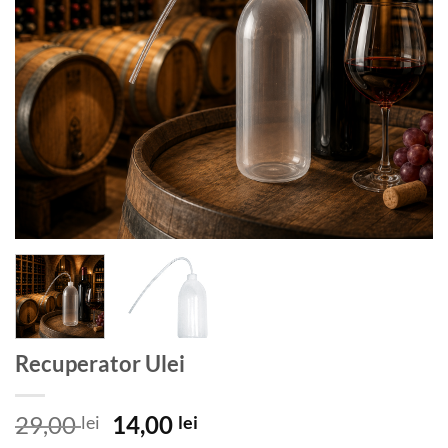
Recuperator Ulei
Prețul
Prețul
29,00
14,00
lei
lei
inițial
curent