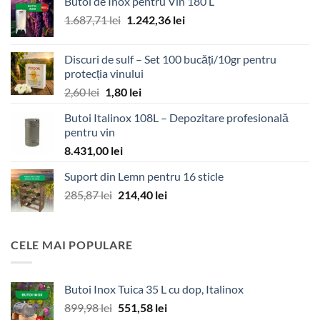
Butoi de Inox pentru Vin 180 L
Prețul
Prețul
1.687,71
lei
1.242,36
lei
inițial
curent
a
este:
Discuri de sulf – Set 100 bucăți/10gr pentru
fost:
1.242,36 lei.
protecția vinului
1.687,71 lei.
Prețul
Prețul
2,60
lei
1,80
lei
inițial
curent
Butoi Italinox 108L – Depozitare profesională
a
este:
pentru vin
fost:
1,80 lei.
8.431,00
lei
2,60 lei.
Suport din Lemn pentru 16 sticle
Prețul
Prețul
285,87
lei
214,40
lei
inițial
curent
a
este:
fost:
214,40 lei.
CELE MAI POPULARE
285,87 lei.
Butoi Inox Tuica 35 L cu dop, Italinox
Prețul
Prețul
899,98
lei
551,58
lei