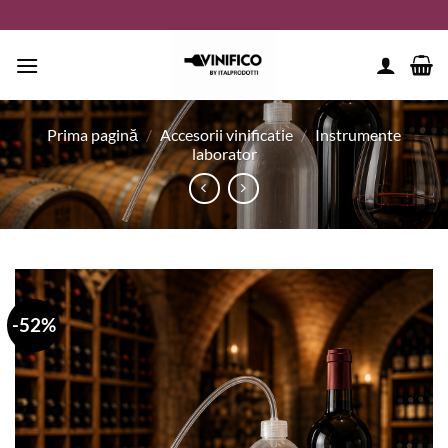
Skip
to
content
Prima pagină
/
Accesorii vinificatie
/
Instrumente
laborator
-52%