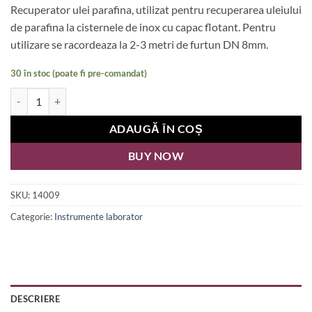
Recuperator ulei parafina, utilizat pentru recuperarea uleiului
a
este:
de parafina la cisternele de inox cu capac flotant. Pentru
fost:
14,00 lei.
utilizare se racordeaza la 2-3 metri de furtun DN 8mm.
29,00 lei.
30 în stoc (poate fi pre-comandat)
Cantitate Recuperator Ulei
ADAUGĂ ÎN COȘ
BUY NOW
SKU:
14009
Categorie:
Instrumente laborator
DESCRIERE