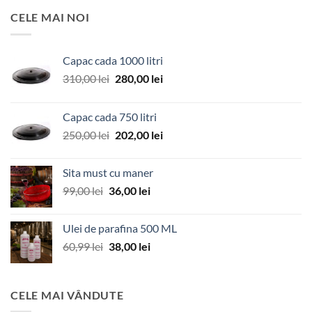
CELE MAI NOI
Capac cada 1000 litri
Prețul
Prețul
310,00
lei
280,00
lei
inițial
curent
a
este:
Capac cada 750 litri
fost:
280,00 lei.
Prețul
Prețul
250,00
lei
202,00
lei
310,00 lei.
inițial
curent
a
este:
Sita must cu maner
fost:
202,00 lei.
Prețul
Prețul
99,00
lei
36,00
lei
250,00 lei.
inițial
curent
a
este:
Ulei de parafina 500 ML
fost:
36,00 lei.
Prețul
Prețul
60,99
lei
38,00
lei
99,00 lei.
inițial
curent
a
este:
fost:
38,00 lei.
CELE MAI VÂNDUTE
60,99 lei.