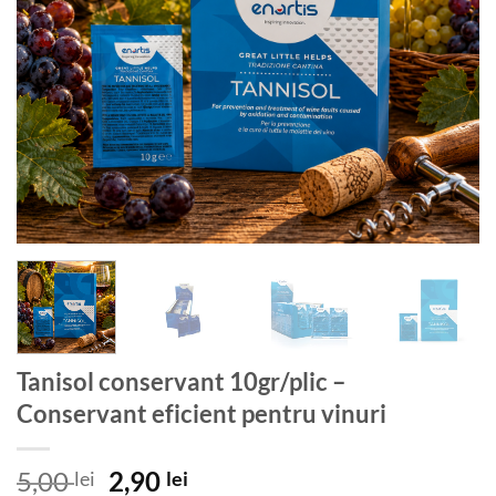
Tanisol conservant 10gr/plic –
Conservant eficient pentru vinuri
Prețul
Prețul
5,00
2,90
lei
lei