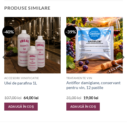
PRODUSE SIMILARE
-40%
-39%
ACCESORII VINIFICATIE
TRATAMENTE VIN
Antiflor damigiane, conservant
Ulei de parafina 1L
pentru vin, 12 pastile
Prețul
Prețul
Prețul
Prețul
107,00
lei
64,00
lei
31,00
lei
19,00
lei
inițial
curent
inițial
curent
a
este:
a
este:
ADAUGĂ ÎN COȘ
ADAUGĂ ÎN COȘ
fost:
64,00 lei.
fost:
19,00 lei.
107,00 lei.
31,00 lei.