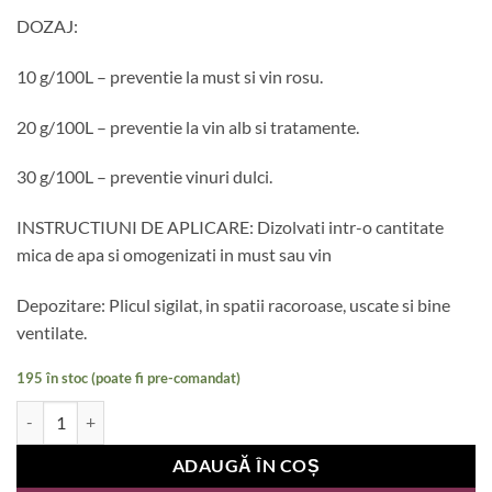
inițial
curent
DOZAJ:
a
este:
fost:
2,90 lei.
10 g/100L – preventie la must si vin rosu.
5,00 lei.
20 g/100L – preventie la vin alb si tratamente.
30 g/100L – preventie vinuri dulci.
INSTRUCTIUNI DE APLICARE: Dizolvati intr-o cantitate
mica de apa si omogenizati in must sau vin
Depozitare: Plicul sigilat, in spatii racoroase, uscate si bine
ventilate.
195 în stoc (poate fi pre-comandat)
Cantitate Tanisol conservant 10gr/plic – Conservant eficient pentru vi
ADAUGĂ ÎN COȘ