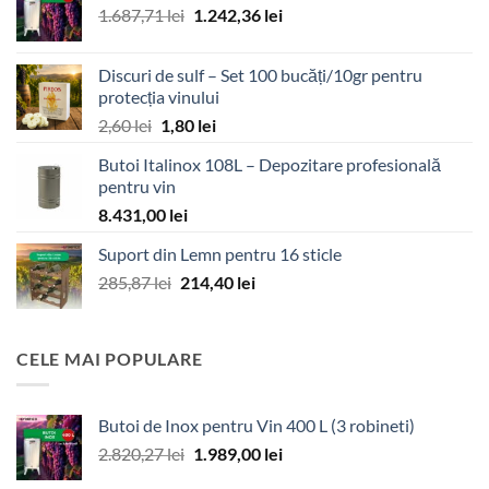
Prețul
Prețul
1.687,71
lei
1.242,36
lei
inițial
curent
a
este:
Discuri de sulf – Set 100 bucăți/10gr pentru
fost:
1.242,36 lei.
protecția vinului
1.687,71 lei.
Prețul
Prețul
2,60
lei
1,80
lei
inițial
curent
Butoi Italinox 108L – Depozitare profesională
a
este:
pentru vin
fost:
1,80 lei.
8.431,00
lei
2,60 lei.
Suport din Lemn pentru 16 sticle
Prețul
Prețul
285,87
lei
214,40
lei
inițial
curent
a
este:
fost:
214,40 lei.
CELE MAI POPULARE
285,87 lei.
Butoi de Inox pentru Vin 400 L (3 robineti)
Prețul
Prețul
2.820,27
lei
1.989,00
lei
inițial
curent